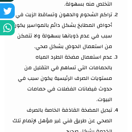
التخلص منه بسهولة.
ع
ش
تراكم الشحوم والدهون وتساقط الزيت في
ف
أحواض المطابخ بشكل دائم بالمواسير يكون
ع
ش
سبب في عدم ذوبانها بسهولة ولا تتمكن
تو
ع
من استعمال الحوض بشكل صحي.
عدم استعمال مضخة الطرد المياه
و
بالحمامات التي تساهم في التقليل من
مستويات الصرف الرئيسية يكون سبب في
حدوث فيضانات الفضلات في حمامات
البيوت.
تبديل المضخة القاذفة الخاصة بالصرف
الصحي عن طريق فني غير مؤهل لإتمام تلك
الخدمة بشكل صحيح.